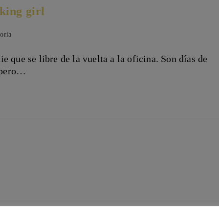
ing girl
oría
 que se libre de la vuelta a la oficina. Son días de
, pero…