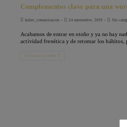
Complementos clave para una work
Autor
Publicación
Categoría
halter_comunicacion
24 septiembre, 2019
Sin categ
de
de
de
la
la
la
Acabamos de entrar en otoño y ya no hay nadie
entrada:
entrada:
entrada:
actividad frenética y de retomar los hábitos
Complementos
Continuar Leyendo
Clave
Para
Una
Working
Girl