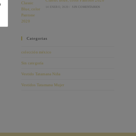
Classic Blue, color Pantone 2020
a
14 ENERO, 2020
/
SIN COMENTARIOS
Categorias
colección méxico
Sin categoría
Vestido Tatamana Niña
Vestidos Tatamana Mujer