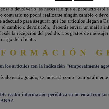
so de no haber acertado con la talla o el producto no e
 cosa o devolverlo, es necesario que el producto esté 
lo contrario no podrá realizarse ningún cambio o devo
 adecuado para asegurar que los artículos llegan a T
r el cambio o devolución, deberás enviar un mail a 
desde la recepción del pedido. Los gastos de mensajer
 cargo del cliente.
NFORMACIÓN G
n los artículos con la indicación “temporalmente ag
tículo está agotado, se indicará como “temporalmente
ble recibir información periódica en mi email con las
ANA?