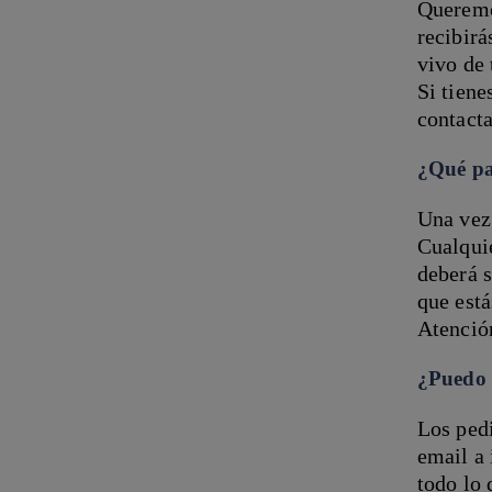
Queremo
recibirá
vivo de 
Si tiene
contact
¿Qué pa
Una vez
Cualquie
deberá 
que está
Atenció
¿Puedo 
Los pedi
email a
todo lo