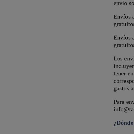
envío so
Envíos a
gratuito
Envíos a
gratuito
Los enví
incluyen
tener en
corresp
gastos 
Para env
info@ta
¿Dónde 