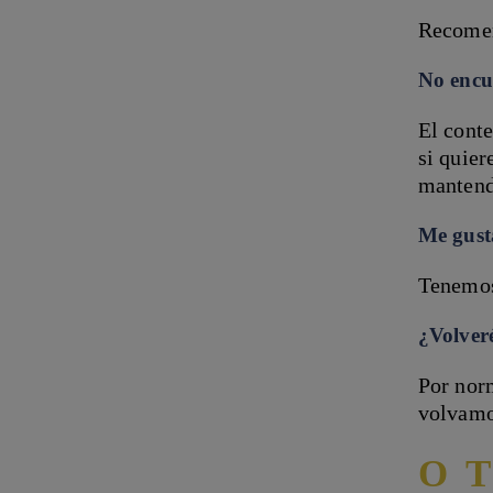
Recomen
No encue
El cont
si quie
mantend
Me gust
Tenemos
¿Volveré
Por norm
volvamo
O