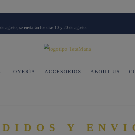
de agosto, se enviarán los días 10 y 20 de agosto.
L
JOYERÍA
ACCESORIOS
ABOUT US
C
EDIDOS Y ENVI