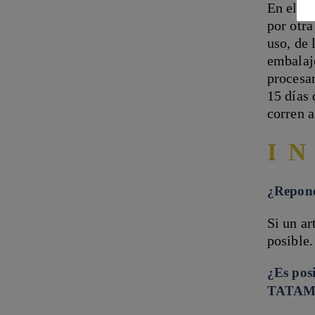
En el ca
por otra
uso, de 
embalaje
procesa
15 días 
corren a
I
¿Repone
Si un ar
posible.
¿Es posi
TATAM