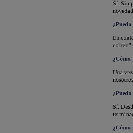
Sí. Sim
novedad
¿Puedo 
En cualq
correo” 
¿Cómo p
Una vez 
nosotro
¿Puedo 
Sí. Desd
termina
¿Cómo s