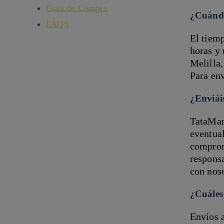
Guia de Compra
¿Cuándo
FAQS
El tiem
horas y 
Melilla,
Para en
¿Enviái
TataMan
eventual
comprom
responsa
con nos
¿Cuáles 
Envíos a