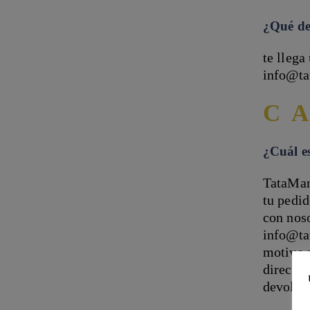
¿Qué deb
te llega
info@t
C
¿Cuál es
TataMana
tu pedid
con noso
info@tat
motivo p
direcció
devoluc