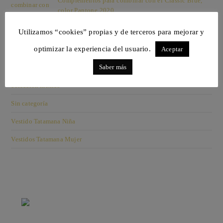
Complementos para combinar con el Classic Blue,
color Pantone 2020
14 ENERO, 2020
/
SIN COMENTARIOS
Utilizamos “cookies” propias y de terceros para mejorar y
optimizar la experiencia del usuario.
Aceptar
Categorias
Saber más
colección méxico
Sin categoría
Vestido Tatamana Niña
Vestidos Tatamana Mujer
TAT