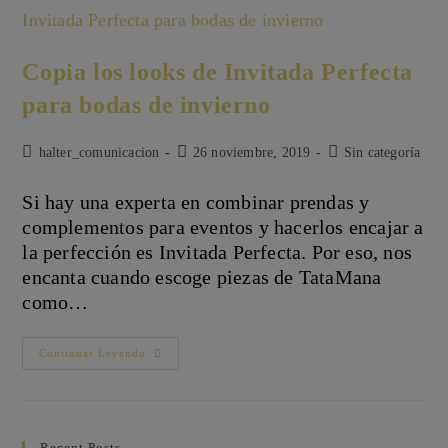
Copia los looks de Invitada Perfecta
para bodas de invierno
Autor
Publicación
Categoría
halter_comunicacion
26 noviembre, 2019
Sin categoría
de
de
de
la
la
la
Si hay una experta en combinar prendas y
entrada:
entrada:
entrada:
complementos para eventos y hacerlos encajar a
la perfección es Invitada Perfecta. Por eso, nos
encanta cuando escoge piezas de TataMana
como…
Copia
Continuar Leyendo
Los
Looks
De
Invitada
Perfecta
Para
Recent Posts