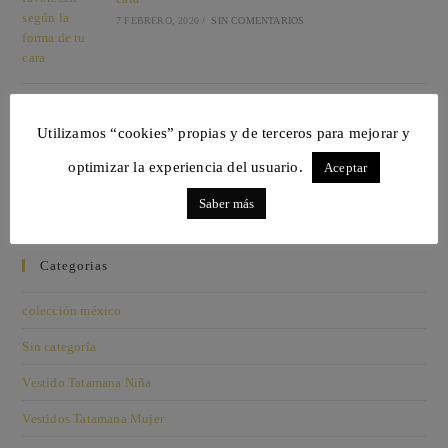
7 FEBRERO, 2020
/
SIN COMENTARIOS
Utilizamos “cookies” propias y de terceros para mejorar y
Complementos para combinar con el Classic Blue,
color Pantone 2020
optimizar la experiencia del usuario.
Aceptar
14 ENERO, 2020
/
SIN COMENTARIOS
Saber más
Categorias
colección méxico
Sin categoría
Vestido Tatamana Niña
Vestidos Tatamana Mujer