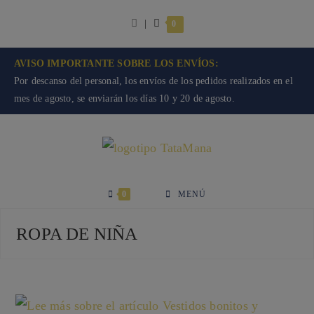
Ir
|
0
al
contenido
AVISO IMPORTANTE SOBRE LOS ENVÍOS:
Por descanso del personal, los envíos de los pedidos realizados en el
mes de agosto, se enviarán los días 10 y 20 de agosto.
0
MENÚ
ROPA DE NIÑA