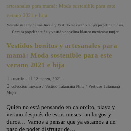
Vestido niña popelina fucsia y Vestido mexicano mujer popelina fucsia.
Camisa popelina niña y vestido popelina blanco mexicano mujer.
Vestidos bonitos y artesanales para
mamá: Moda sostenible para este
verano 2021 e hija
Autor
Publicación
cmartin
18 marzo, 2021
de
de
Categoría
colección méxico
/
Vestido Tatamana Niña
/
Vestidos Tatamana
la
la
de
Mujer
entrada:
entrada:
la
entrada:
Quién no está pensando en calorcito, playa y
verano después de estos meses tan largos y
duros… Vamos a pensar que ya estamos a un
paso de poder disfrutar de…