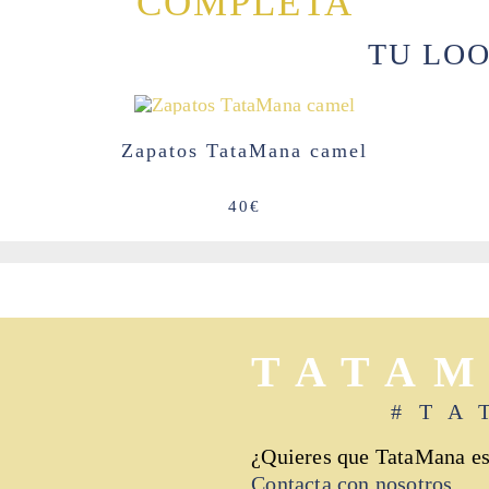
COMPLETA
TU LO
Zapatos TataMana camel
40
€
TATA
#TA
¿Quieres que TataMana es
Contacta con nosotros