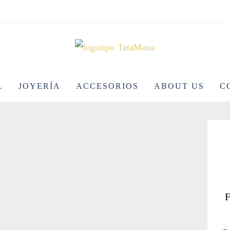
L
JOYERÍA
ACCESORIOS
ABOUT US
C
F