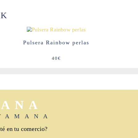
OK
Pulsera Rainbow perlas
40
€
MANA
TAMANA
té en tu comercio?