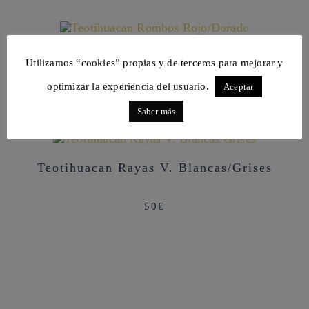
AGOTADO
Teotihuacan Rombos Rojo/Dorado
Utilizamos “cookies” propias y de terceros para mejorar y
optimizar la experiencia del usuario.
Aceptar
50
€
Saber más
Teotihuacan Rayas V. Blancas/Grises
50
€