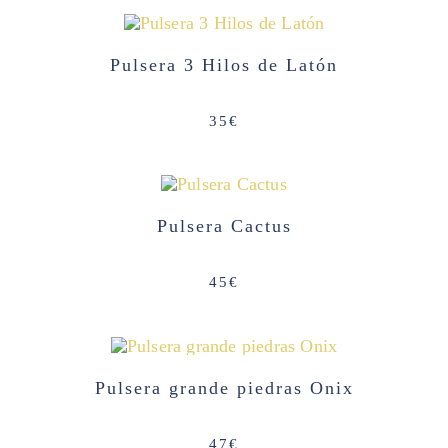
42€.
34€.
AGOTADO
Pulsera 3 Hilos de Latón
35
€
Pulsera Cactus
45
€
Pulsera grande piedras Onix
47
€