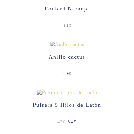
Foulard Naranja
38
€
Anillo cactus
40
€
¡OFERTA!
Pulsera 5 Hilos de Latón
El
El
34
€
42
€
precio
precio
original
actual
era:
es: