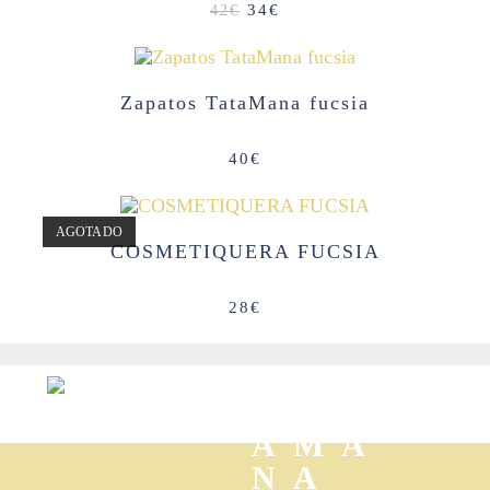
El
El
34
€
42
€
precio
precio
original
actual
era:
es:
42€.
34€.
Zapatos TataMana fucsia
40
€
AGOTADO
COSMETIQUERA FUCSIA
28
€
TAT
AMA
NA