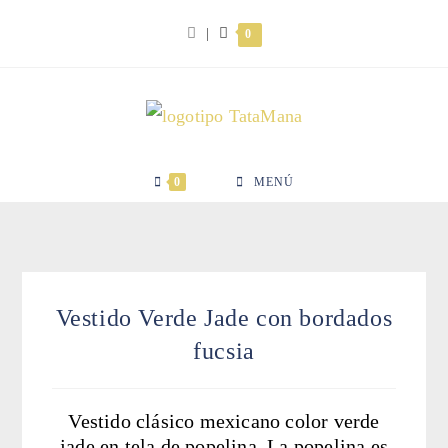
Ir
|
0
al
contenido
0
MENÚ
Vestido Verde Jade con bordados
fucsia
Vestido clásico mexicano color verde
jade en tela de popelina. La popelina es