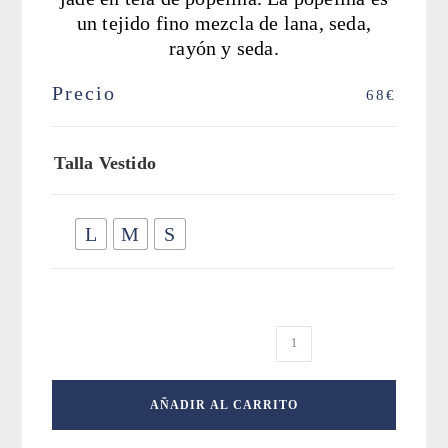
un tejido fino mezcla de lana, seda,
rayón y seda.
Precio
68
€
Talla Vestido
L
M
S
Vestido
Verde
Jade
AÑADIR AL CARRITO
con
bordados