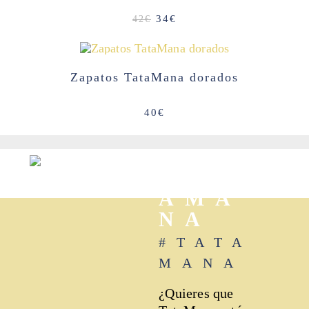
El
El
34
€
42
€
precio
precio
original
actual
era:
es:
42€.
34€.
Zapatos TataMana dorados
40
€
TAT
AMA
NA
#TATA
MANA
¿Quieres que