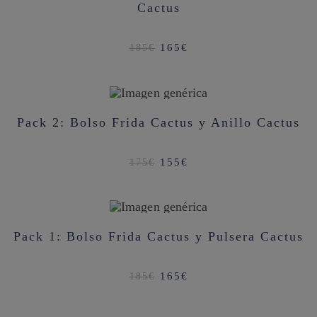
Cactus
El
El
165
€
185
€
precio
precio
original
actual
era:
es:
185€.
165€.
¡OFERTA!
Pack 2: Bolso Frida Cactus y Anillo Cactus
El
El
155
€
175
€
precio
precio
original
actual
era:
es:
175€.
155€.
¡OFERTA!
Pack 1: Bolso Frida Cactus y Pulsera Cactus
El
El
165
€
185
€
precio
precio
original
actual
era:
es:
185€.
165€.