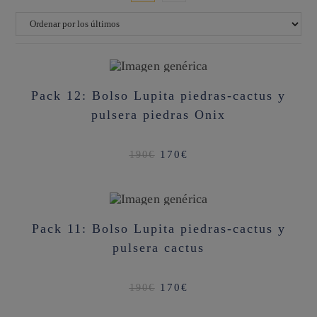
¡OFERTA!
Pack 12: Bolso Lupita piedras-cactus y
pulsera piedras Onix
El
El
170
€
190
€
precio
precio
original
actual
era:
es:
190€.
170€.
¡OFERTA!
Pack 11: Bolso Lupita piedras-cactus y
pulsera cactus
El
El
170
€
190
€
precio
precio
original
actual
era:
es: