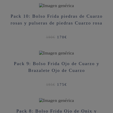
190€.
170€.
¡OFERTA!
Pack 10: Bolso Frida piedras de Cuarzo
rosas y pulseras de piedras Cuarzo rosa
El
El
170
€
190
€
precio
precio
original
actual
era:
es:
190€.
170€.
¡OFERTA!
Pack 9: Bolso Frida Ojo de Cuarzo y
Brazalete Ojo de Cuarzo
El
El
175
€
195
€
precio
precio
original
actual
era:
es:
195€.
175€.
¡OFERTA!
Pack 8: Bolso Frida Ojo de Onix y