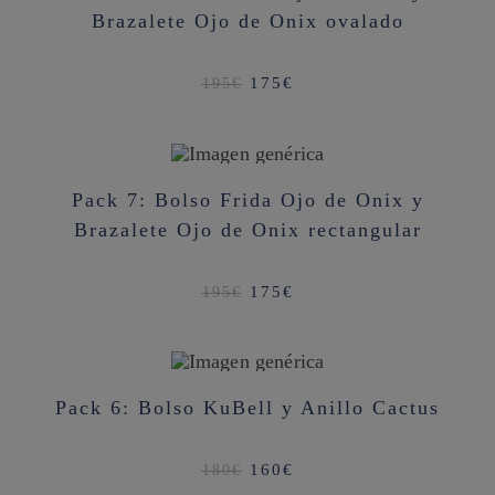
Brazalete Ojo de Onix ovalado
El
El
175
€
195
€
precio
precio
original
actual
era:
es:
195€.
175€.
¡OFERTA!
Pack 7: Bolso Frida Ojo de Onix y
Brazalete Ojo de Onix rectangular
El
El
175
€
195
€
precio
precio
original
actual
era:
es:
195€.
175€.
¡OFERTA!
Pack 6: Bolso KuBell y Anillo Cactus
El
El
160
€
180
€
precio
precio