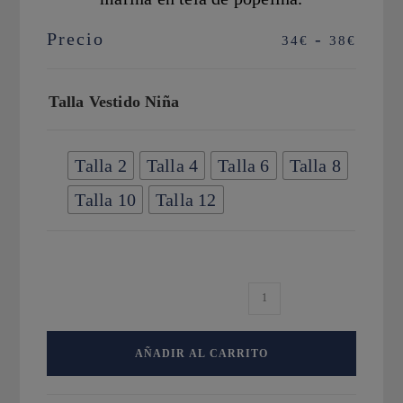
Precio
-
Rango
34
€
38
€
de
precios
Talla Vestido Niña
desde
34€
hasta
Talla 2
Talla 4
Talla 6
Talla 8
38€
Talla 10
Talla 12
Vestido
Agua
marina
AÑADIR AL CARRITO
con
bordados