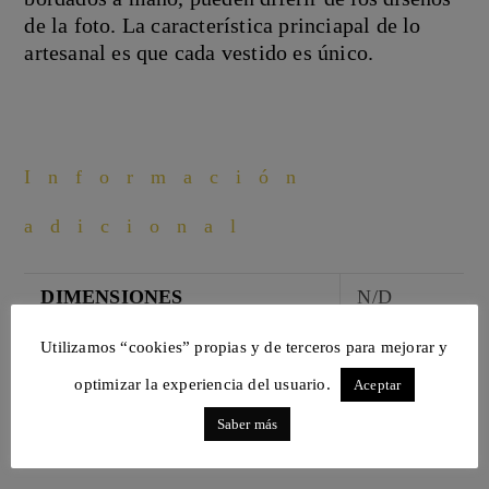
de la foto. La característica princiapal de lo
artesanal es que cada vestido es único.
Información
adicional
DIMENSIONES
N/D
Utilizamos “cookies” propias y de terceros para mejorar y
optimizar la experiencia del usuario.
Aceptar
Cuidado de
Saber más
prendas