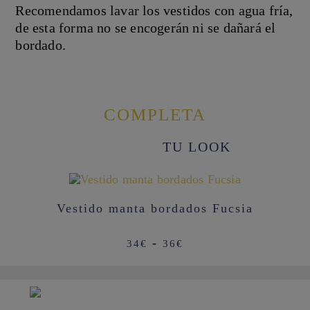
Recomendamos lavar los vestidos con agua fría,
de esta forma no se encogerán ni se dañará el
bordado.
COMPLETA
TU LOOK
Vestido manta bordados Fucsia
Rango
-
34
€
36
€
de
precios:
desde
34€
hasta
36€
TAT