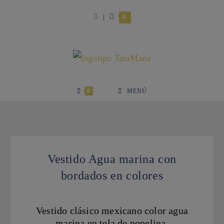
Ir
|
0
al
contenido
0
MENÚ
Vestido Agua marina con
bordados en colores
Vestido clásico mexicano color agua
marina en tela de popelina.