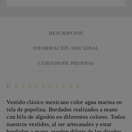
en
colores
cantidad
DESCRIPCIÓN
INFORMACIÓN ADICIONAL
CUIDADO DE PRENDAS
Descripción
Vestido clásico mexicano color agua marina en
tela de popelina. Bordados realizados a mano
con hilo de algodón en diferentes colores. Todos
nuestros vestidos, al ser artesanales y estar
bordados a mano, pueden diferir de los diseños