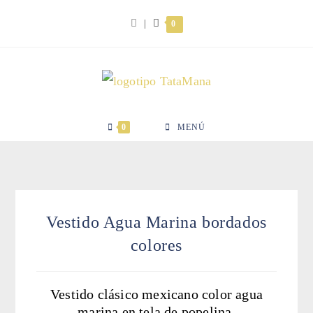
Ir
|
0
al
contenido
0
MENÚ
Vestido Agua Marina bordados
colores
Vestido clásico mexicano color agua
marina en tela de popelina.