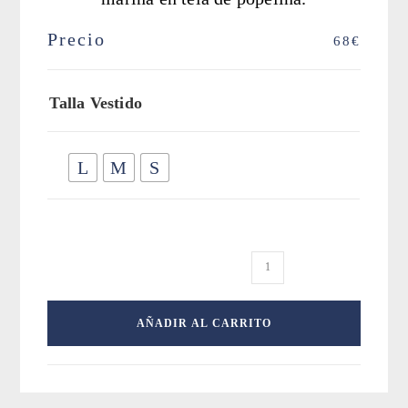
Precio
68
€
Talla Vestido
L
M
S
Vestido
Agua
Marina
AÑADIR AL CARRITO
bordados
colores
cantidad