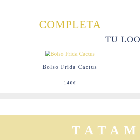
COMPLETA
TU LO
Bolso Frida Cactus
140
€
TATA