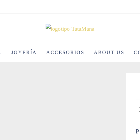
L
JOYERÍA
ACCESORIOS
ABOUT US
C
P