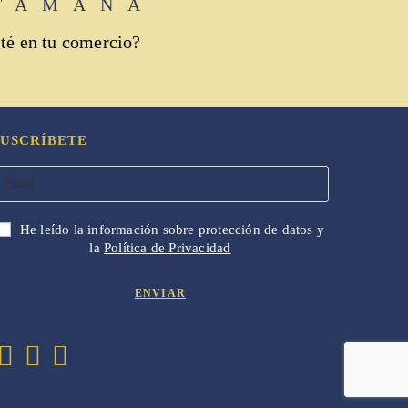
TAMANA
té en tu comercio?
SUSCRÍBETE
He leído la información sobre protección de datos y
la
Política de Privacidad
Se
Se
Se